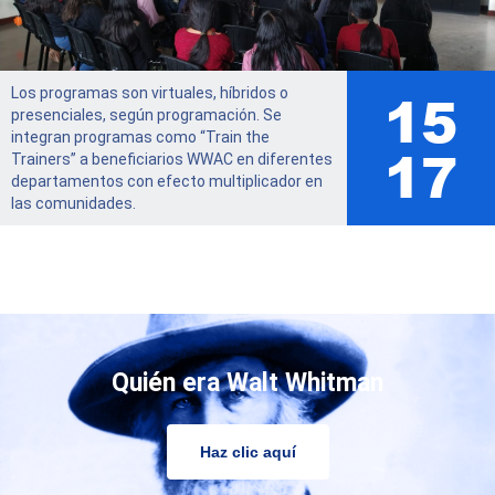
17
Los programas son virtuales, híbridos o
presenciales, según programación. Se
integran programas como “Train the
19
Trainers” a beneficiarios WWAC en diferentes
departamentos con efecto multiplicador en
las comunidades.
Quién era Walt Whitman
Haz clic aquí