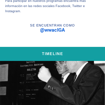
Para participar en nuestros programas encuentra más
información en las redes sociales Facebook, Twitter e
Instagram.
SE ENCUENTRAN COMO
@wwacIGA
TIMELINE